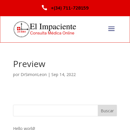

+(34) 711-728159
a
Preview
por
DrSimonLeon
|
Sep 14, 2022
Buscar
Hello world!